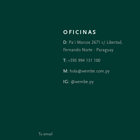
OFICINAS
D:
Pa'i Marcos 2671 c/ Libertad,
Fernando Norte - Paraguay
T:
+595 994 131 100
M:
hola@wembe.com.py
IG:
@wembe.py