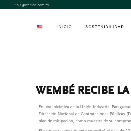
hola@wembe.com.py
INICIO
SOSTENIBILIDAD
Blog
Marca País
Carta del CEO
Pacto Global
Detrás de WEMBÉ
ODS
Encuestas de
Misión, Códigos &
WEMBÉ RECIBE LA
satisfacción
Políticas
Quejas y Sugerencias
Consumo
Responsable
En una iniciativa de la Unión Industrial Paraguaya
Contacto
Dirección Nacional de Contrataciones Públicas (D
Hoteles
plan de mitigación, como muestra de su compro
El acto de reconocimiento se realizó el pasado 20