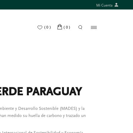
Mi Cuenta
(0)
(0)
VERDE PARAGUAY
 Ambiente y Desarrollo Sostenible (MADES) y la
 han medido su huella de carbono y trazado un
o Internacional de Sostenibilidad y Economía