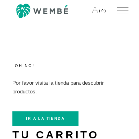
.
Nor
(0)
te
T:
+595 994
131 100
¡OH NO!
Por favor visita la tienda para descubrir
productos.
IR A LA TIENDA
TU CARRITO