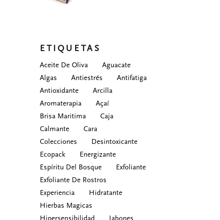
de
precios:
desde
₲ 18.000
hasta
₲ 33.000
ETIQUETAS
Aceite De Oliva
Aguacate
Algas
Antiestrés
Antifatiga
Antioxidante
Arcilla
Aromaterapia
Açaí
Brisa Maritima
Caja
Calmante
Cara
Colecciones
Desintoxicante
Ecopack
Energizante
Espíritu Del Bosque
Exfoliante
Exfoliante De Rostros
Experiencia
Hidratante
Hierbas Magicas
Hipersensibilidad
Jabones