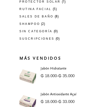
(1)
PROTECTOR SOLAR
(5)
RUTINA FACIAL
(8)
SALES DE BAÑO
(2)
SHAMPOO
(0)
SIN CATEGORÍA
(0)
SUSCRIPCIONES
MÁS VENDIDOS
Jabón Hidratante
₲
18.000
-
₲
35.000
Rango
de
precios:
desde
₲ 18.000
Jabón Antioxidante Açaí
hasta
₲
18.000
-
₲
33.000
₲ 35.000
Rango