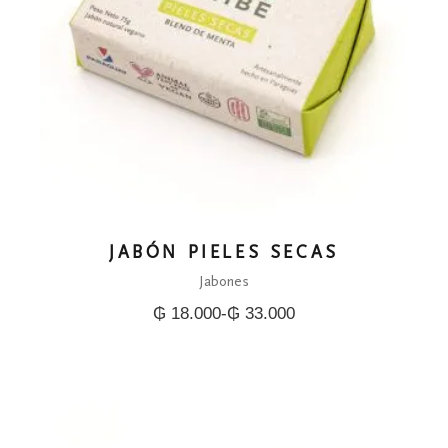
JABÓN PIELES SECAS
Jabones
₲
18.000
-
₲
33.000
Rango
de
precios:
desde
₲ 18.000
hasta
₲ 33.000