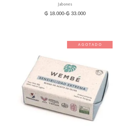
Jabones
₲
18.000
-
₲
33.000
Rango
de
precios:
desde
₲ 18.000
hasta
₲ 33.000
AGOTADO