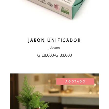
JABÓN UNIFICADOR
Jabones
₲
18.000
-
₲
33.000
Rango
de
precios:
desde
₲ 18.000
hasta
₲ 33.000
AGOTADO