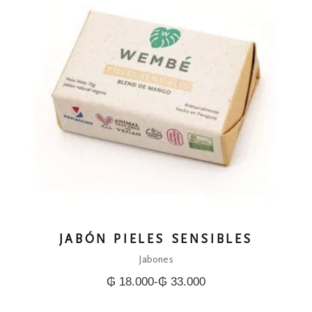
JABÓN PIELES SENSIBLES
Jabones
₲
18.000
-
₲
33.000
Rango
de
precios: