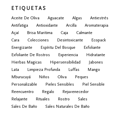
hasta
₲ 33.000
ETIQUETAS
Aceite De Oliva
Aguacate
Algas
Antiestrés
Antifatiga
Antioxidante
Arcilla
Aromaterapia
Açaí
Brisa Maritima
Caja
Calmante
Cara
Colecciones
Desintoxicante
Ecopack
Energizante
Espíritu Del Bosque
Exfoliante
Exfoliante De Rostros
Experiencia
Hidratante
Hierbas Magicas
Hipersensibilidad
Jabones
Lata
Limpieza Profunda
Luffas
Mango
Mburucuyá
Niños
Oliva
Peques
Personalizable
Pieles Sensibles
Piel Sensible
Reencuentro
Regalo
Rejuvenecedor
Relajante
Rituales
Rostro
Sales
Sales De Baño
Sales Naturales De Baño