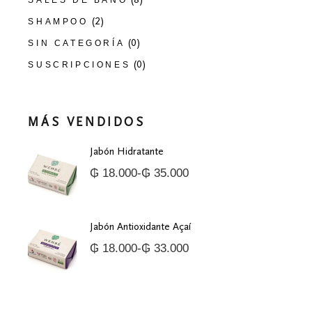
SALES DE BAÑO
(2)
SHAMPOO
(0)
SIN CATEGORÍA
(0)
SUSCRIPCIONES
MÁS VENDIDOS
Jabón Hidratante
₲
18.000
-
₲
35.000
Rango
de
precios:
desde
₲ 18.000
Jabón Antioxidante Açaí
hasta
₲
18.000
-
₲
33.000
₲ 35.000
Rango
de
precios:
desde
₲ 18.000