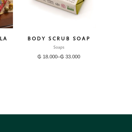
LA
BODY SCRUB SOAP
Soaps
₲
18.000
–
₲
33.000
Price
range:
₲ 18.000
through
₲ 33.000