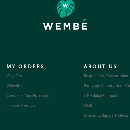
MY ORDERS
ABOUT US
View Cart
Responsible Consumption
Whishlist
Paraguay Country Brand S
Complete Your Purchase
UN Global Compact
Explore Products
ODS
Misión, Códigos y Políticas