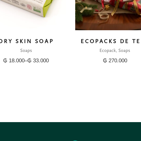
DRY SKIN SOAP
ECOPACKS DE TE
Soaps
Ecopack
Soaps
₲
18.000
–
₲
33.000
₲
270.000
Price
range:
₲ 18.000
through
₲ 33.000