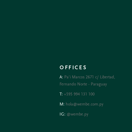
OFFICES
A:
Pa'i Marcos 2671 c/ Libertad,
Fernando Norte - Paraguay
T:
+595 994 131 100
M:
hola@wembe.com.py
IG:
@wembe.py