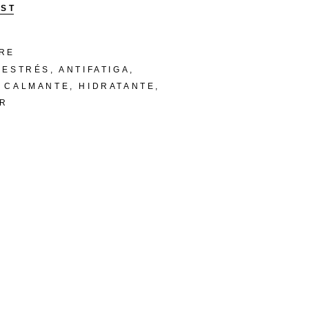
IST
ARE
IESTRÉS
,
ANTIFATIGA
,
,
CALMANTE
,
HIDRATANTE
,
R