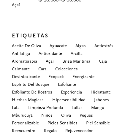
Price
range:
₲ 18.000
through
₲ 33.000
ETIQUETAS
Aceite De Oliva
Aguacate
Algas
Antiestrés
Antifatiga
Antioxidante
Arcilla
Aromaterapia
Açaí
Brisa Maritima
Caja
Calmante
Cara
Colecciones
Desintoxicante
Ecopack
Energizante
Espíritu Del Bosque
Exfoliante
Exfoliante De Rostros
Experiencia
Hidratante
Hierbas Magicas
Hipersensibilidad
Jabones
Lata
Limpieza Profunda
Luffas
Mango
Mburucuyá
Niños
Oliva
Peques
Personalizable
Pieles Sensibles
Piel Sensible
Reencuentro
Regalo
Rejuvenecedor