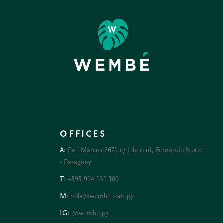
OFFICES
A:
Pa'i Marcos 2671 c/ Libertad, Fernando Norte
- Paraguay
T:
+595 994 131 100
M:
hola@wembe.com.py
IG:
@wembe.py