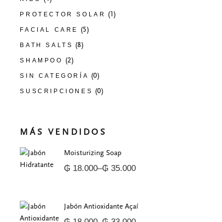
(1)
PROTECTOR SOLAR
(5)
FACIAL CARE
(8)
BATH SALTS
(2)
SHAMPOO
(0)
SIN CATEGORÍA
(0)
SUSCRIPCIONES
MÁS VENDIDOS
Moisturizing Soap
₲
18.000
–
₲
35.000
Price
range:
₲ 18.000
through
₲ 35.000
Jabón Antioxidante Açaí
₲
18.000
–
₲
33.000