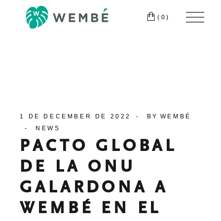
Skip
.
to
Nor
(0)
the
content
te
T:
+595 994
131 100
1 DE DECEMBER DE 2022
BY
WEMBÉ
NEWS
PACTO GLOBAL
DE LA ONU
GALARDONA A
WEMBÉ EN EL