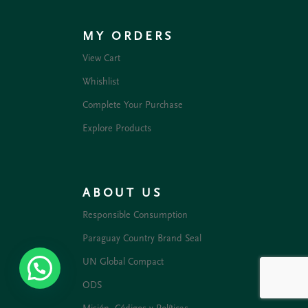
MY ORDERS
View Cart
Whishlist
Complete Your Purchase
Explore Products
ABOUT US
Responsible Consumption
Paraguay Country Brand Seal
UN Global Compact
ODS