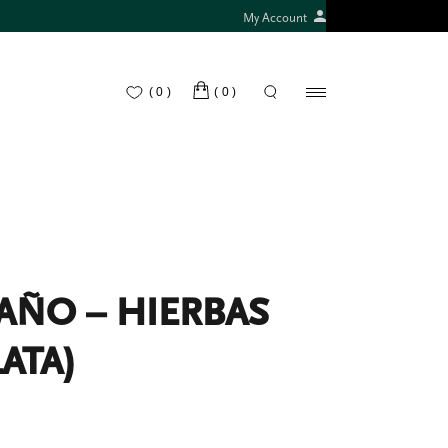
My Account
(0)
(0)
BAÑO – HIERBAS
ATA)