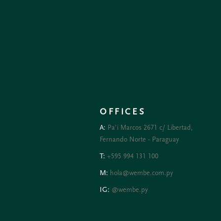
OFFICES
A:
Pa'i Marcos 2671 c/ Libertad,
Fernando Norte - Paraguay
T:
+595 994 131 100
M:
hola@wembe.com.py
IG:
@wembe.py