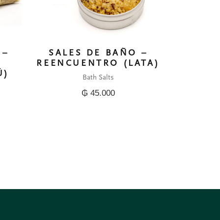
 –
SALES DE BAÑO –
REENCUENTRO (LATA)
Ú)
Bath Salts
₲
45.000