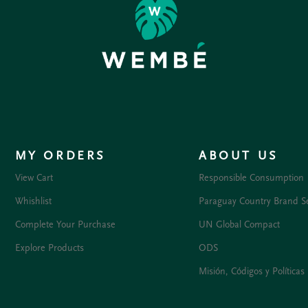
MY ORDERS
ABOUT US
View Cart
Responsible Consumption
Whishlist
Paraguay Country Brand S
Complete Your Purchase
UN Global Compact
Explore Products
ODS
Misión, Códigos y Políticas