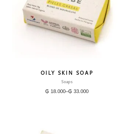
OILY SKIN SOAP
Soaps
₲
18.000
–
₲
33.000
Price
range:
₲ 18.000
through
₲ 33.000