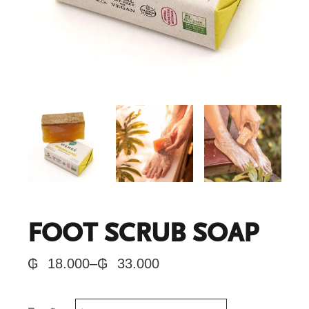
FOOT SCRUB SOAP
₲
18.000
–
₲
33.000
PRICE
RANGE:
₲ 18.000