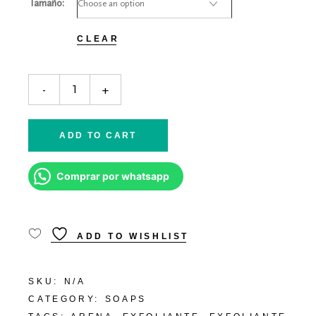
THROUGH
Tamaño
₲ 33.000
CLEAR
Jabón Exfoliante de Pies quantity
-
+
ADD TO CART
Comprar por whatsapp
ADD TO WISHLIST
SKU:
N/A
CATEGORY:
SOAPS