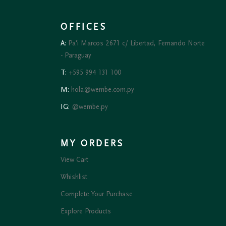
OFFICES
A:
Pa'i Marcos 2671 c/ Libertad, Fernando Norte
- Paraguay
T:
+595 994 131 100
M:
hola@wembe.com.py
IG:
@wembe.py
MY ORDERS
View Cart
Whishlist
Complete Your Purchase
Explore Products