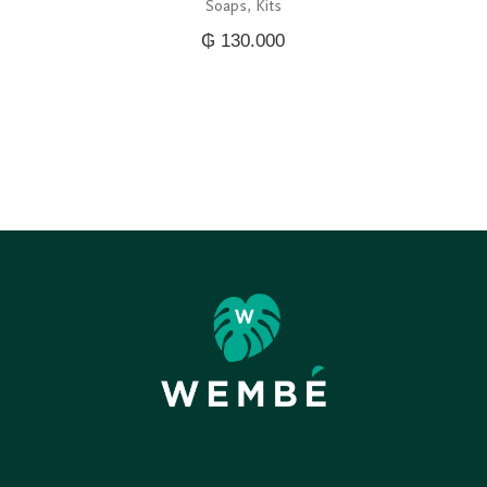
Soaps
Kits
₲
130.000