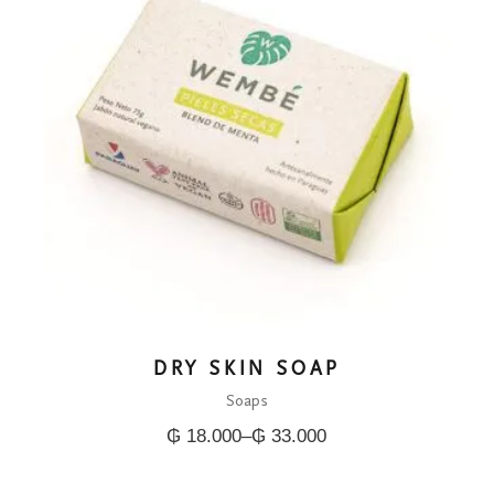
DRY SKIN SOAP
Soaps
₲
18.000
–
₲
33.000
Price
range:
₲ 18.000